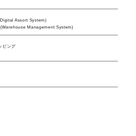
l Assort System)
use Management System)
ッピング