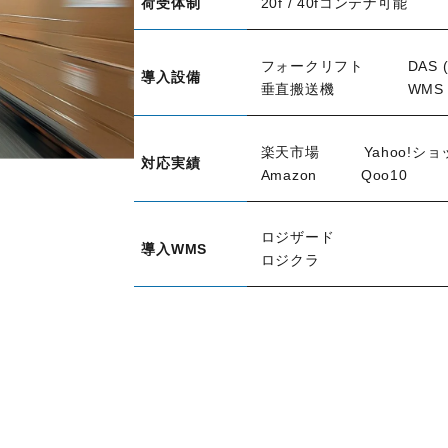
荷受体制
20f / 40fコンテナ可能
フォークリフト DAS (Digita
導入設備
垂直搬送機 WMS (Wareho
楽天市場 Yahoo!ショ
対応実績
Amazon Qoo10
ロジザード
導入WMS
ロジクラ