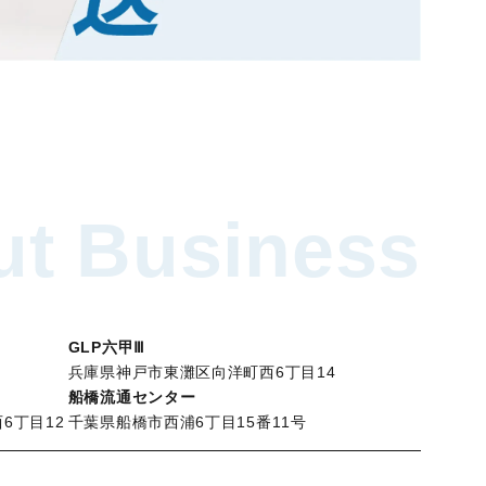
t Business
GLP六甲Ⅲ
兵庫県神戸市東灘区向洋町西6丁目14
船橋流通センター
6丁目12
千葉県船橋市西浦6丁目15番11号