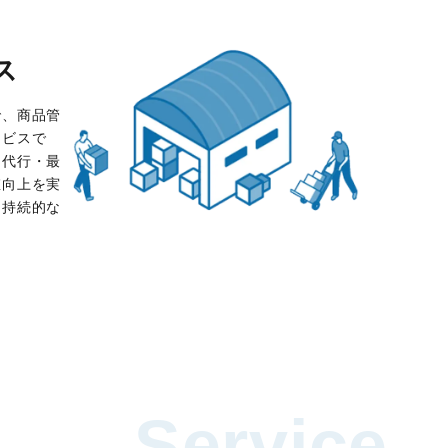
ス
で、商品管
ービスで
を代行・最
値向上を実
、持続的な
Service